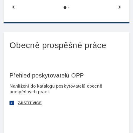
Předchozí stránka
Další
Obecně prospěšné práce
Přehled poskytovatelů OPP
Nahlížení do katalogu poskytovatelů obecně
prospěšných prací.
ZJISTIT VÍCE