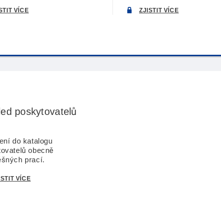
STIT VÍCE
ZJISTIT VÍCE
led poskytovatelů
ení do katalogu
tovatelů obecně
šných prací.
ISTIT VÍCE