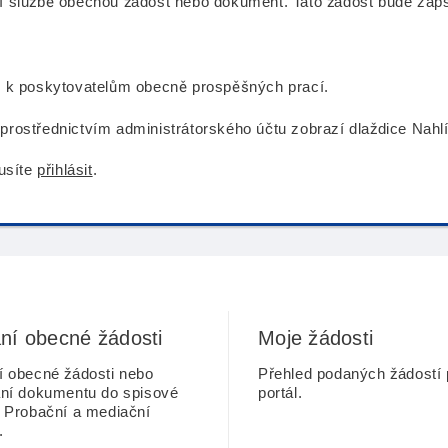
í službě obecnou žádost nebo dokument. Tato žádost bude zaps
e k poskytovatelům obecně prospěšných prací.
prostřednictvím administrátorského účtu zobrazí dlaždice Nah
musíte
přihlásit
.
ní obecné žádosti
Moje žádosti
í obecné žádosti nebo
Přehled podaných žádostí 
ání dokumentu do spisové
portál.
 Probační a mediační
.