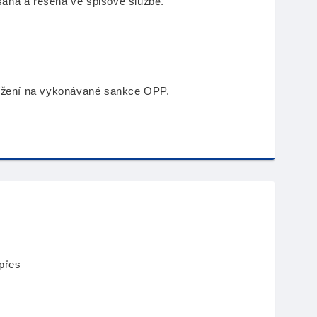
ána a řešena ve spisové službě.
lížení na vykonávané sankce OPP.
přes