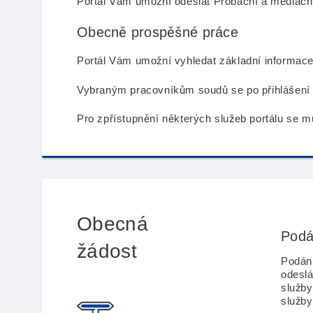
Portál Vám umožní odeslat Probační a mediačn
Obecně prospěšné práce
Portál Vám umožní vyhledat základní informac
Vybraným pracovníkům soudů se po přihlášení 
Pro zpřístupnění některých služeb portálu se 
Obecná
Podá
žádost
Podán
odesl
služby
služby