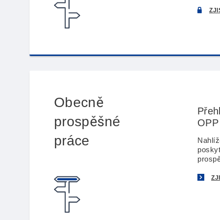
ZJI
Obecně
Přeh
prospěšné
OPP
práce
Nahlíž
posky
prospě
ZJ